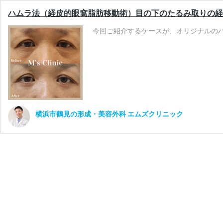
ハムラ法（経皮的眼窩脂肪移動術）目の下のたるみ取りの経
今回ご紹介するケースが、オリジナルのハ
横浜市鶴見の形成・美容外科 エムズクリニック