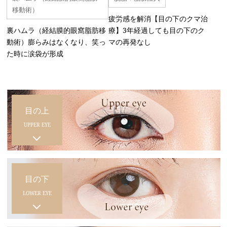
移動術）
疲労感を解消【目の下のクマ治
裏ハムラ（経結膜的眼窩脂肪移
療】3年経過しても目の下のク
動術）膨らみはなくなり、笑っ
マの再発なし
た時に涙袋が形成
目の上
UPPER EYE
目の下
LOWER EYE