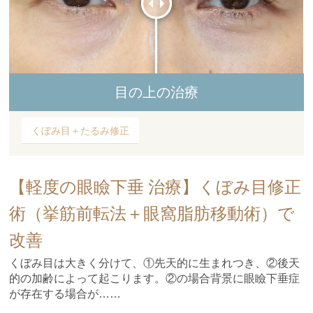
目の上の治療
くぼみ目＋たるみ修正
【軽度の眼瞼下垂 治療】くぼみ目修正
術（挙筋前転法＋眼窩脂肪移動術）で
改善
くぼみ目は大きく分けて、①先天的に生まれつき、②後天
的の加齢によって起こります。②の場合背景に眼瞼下垂症
が存在する場合が……