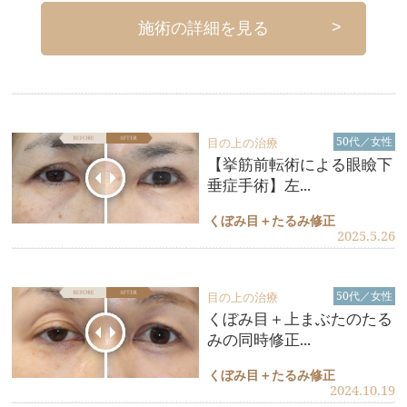
>
施術の詳細を見る
50代／女性
目の上の治療
【挙筋前転術による眼瞼下
垂症手術】左...
くぼみ目＋たるみ修正
2025.5.26
50代／女性
目の上の治療
くぼみ目＋上まぶたのたる
みの同時修正...
くぼみ目＋たるみ修正
2024.10.19