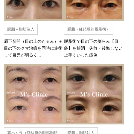
脱脂＋脂肪注入
脱脂（経結膜的脱脂術）
眉下切開（目の上のたるみ）＋
脱脂術で目の下の膨らみ【目
目の下のクマ治療を同時に施術
袋】を解消 失敗・後悔しない
して目元が明るく...
上手くいった症例
裏ハムラ（経結膜的眼窩脂肪
脱脂＋脂肪注入