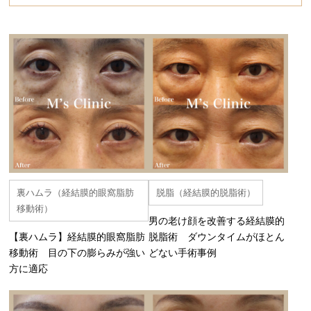
裏ハムラ（経結膜的眼窩脂肪
脱脂（経結膜的脱脂術）
移動術）
男の老け顔を改善する経結膜的
【裏ハムラ】経結膜的眼窩脂肪
脱脂術 ダウンタイムがほとん
移動術 目の下の膨らみが強い
どない手術事例
方に適応