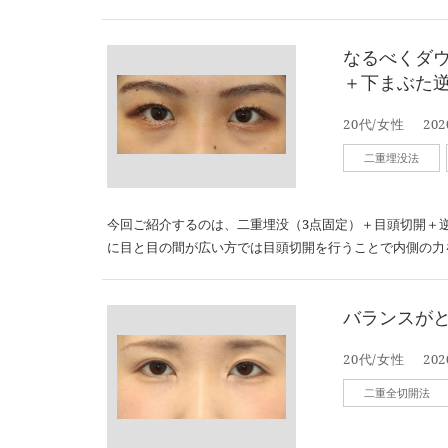
なるべくダ
＋下まぶた
20代/女性
202
二重埋没法
今回ご紹介するのは、二重埋没（3点固定）＋目頭切開＋
に目と目の間が広い方では目頭切開を行うことで内側の力
バランスが
20代/女性
202
二重全切開法