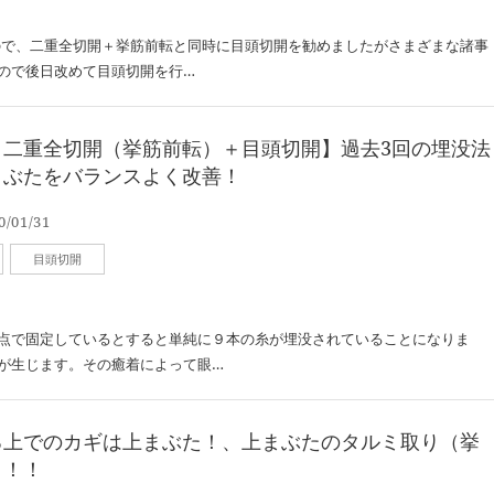
ので、二重全切開＋挙筋前転と同時に目頭切開を勧めましたがさまざまな諸事
ので後日改めて目頭切開を行…
：二重全切開（挙筋前転）＋目頭切開】過去3回の埋没法
まぶたをバランスよく改善！
0/01/31
目頭切開
点で固定しているとすると単純に９本の糸が埋没されていることになりま
が生じます。その癒着によって眼…
る上でのカギは上まぶた！、上まぶたのタルミ取り（挙
）！！