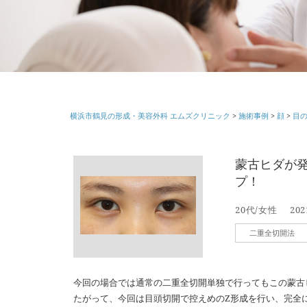
横浜市鶴見の形成・美容外科 エムズクリニック
>
施術事例
>
顔
>
目
蒙古ヒダが
プ！
20代/女性
202
二重全切開法
今回の場合では通常の二重全切開単独で行ってもこの蒙古
たがって、今回は目頭切開で控えめのZ形成を行い、完全