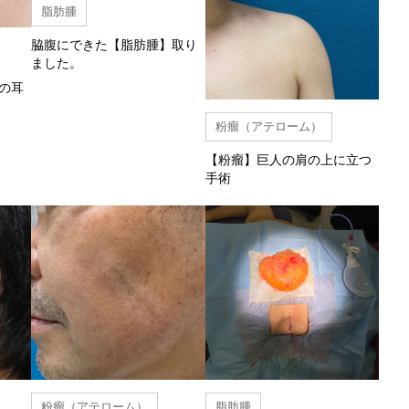
脂肪腫
脇腹にできた【脂肪腫】取り
ました。
の耳
粉瘤（アテローム）
【粉瘤】巨人の肩の上に立つ
手術
粉瘤（アテローム）
脂肪腫