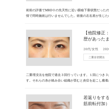
術前の評価でMRD０の先天性に近い眼瞼下垂状態だった
情で同時施術は行いませんでした。術後の左右差が生じた
【他院修正
歴があった
20代/女性
202
二重全切開法
二重埋没法を他院で過去３回行っています。１回につき３
す。それらの糸が絡み合い組織が歪むと炎症を起こし癒着
若返りをす
筋前転付加