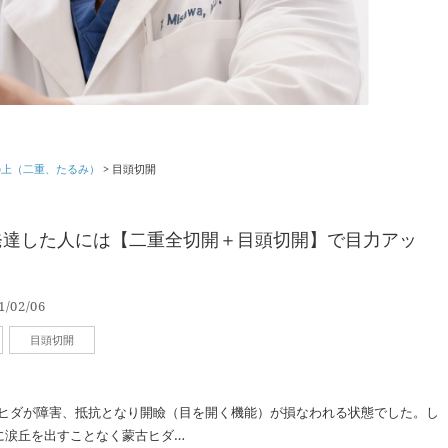
の上（二重、たるみ）
>
目頭切開
発達した人には【二重全切開＋目頭切開】で目力アッ
1/02/06
目頭切開
ヒダが障害、抵抗となり開瞼（目を開く機能）が損なわれる状態でした。し
に涙丘を出すことなく蒙古ヒダ…