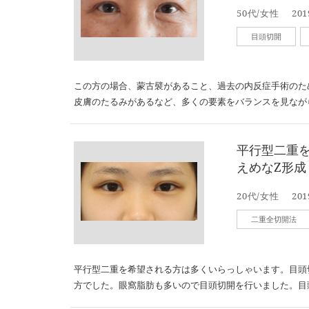
50代/女性
201
目頭切開
この方の場合、蒙古襞があること、過去の内反症手術のた
皮膚のたるみがあるなど、多くの要素をバランスを見なが
平行型二重
えめなZ形成
20代/女性
201
二重全切開法
平行型二重を希望される方は多くいらっしゃいます。目頭
方でした。眼窩脂肪も多いので目頭切開を行いました。目