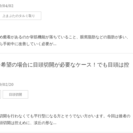
9/04/02
上まぶたのタルミ取り
め癒着があるのか挙筋機能が落ちていること、眼窩脂肪などの脂肪が多い、
ら手術中に改善していく必要が…
を希望の場合に目頭切開が必要なケース！でも目頭は控
9/02/20
目頭切開
切開を行わなくても平行型になる方とそうでない方がいます。今回は後者の
頭切開は控えめに、涙丘の形な…