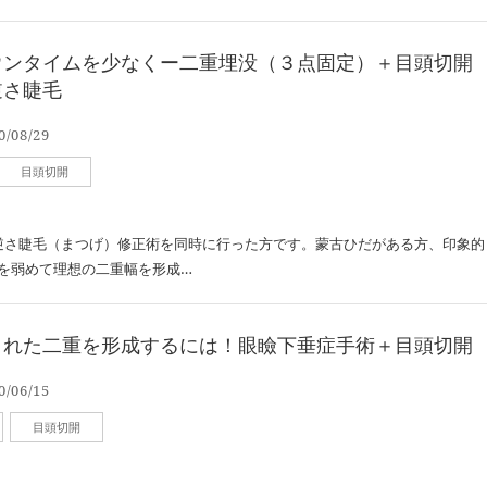
ウンタイムを少なくー二重埋没（３点固定）＋目頭切開
逆さ睫毛
0/08/29
目頭切開
逆さ睫毛（まつげ）修正術を同時に行った方です。蒙古ひだがある方、印象的
を弱めて理想の二重幅を形成…
とれた二重を形成するには！眼瞼下垂症手術＋目頭切開
0/06/15
目頭切開