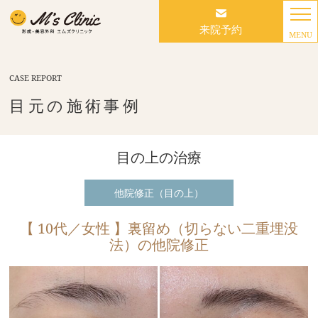
来院予約
MENU
CASE REPORT
目元の施術事例
目の上の治療
他院修正（目の上）
【 10代／女性 】裏留め（切らない二重埋没
法）の他院修正