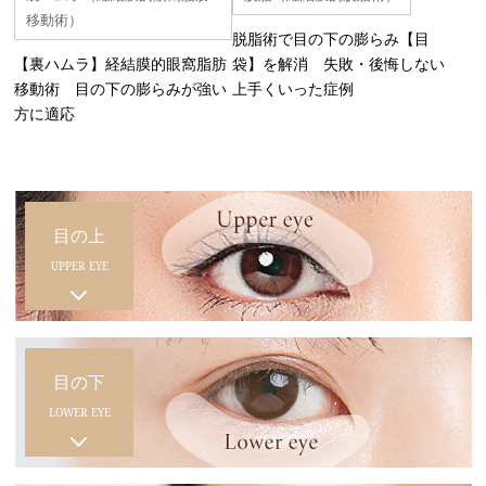
移動術）
脱脂術で目の下の膨らみ【目
【裏ハムラ】経結膜的眼窩脂肪
袋】を解消 失敗・後悔しない
移動術 目の下の膨らみが強い
上手くいった症例
方に適応
目の上
UPPER EYE
目の下
LOWER EYE