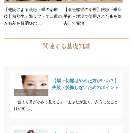
【他院による眼瞼下垂の治療
【眼瞼痙攣の治療】眼瞼下垂症
後】前額生え際リフトで二重の
手術＋埋没で使用された糸を除
左右差を解消/おで...
去して完治
関連する基礎知識
【眉下切開はやめた方がいい？】
失敗・後悔しないためのポイント
「昔より目が小さく見える」「まぶたが重く、夕方になると
目が開 […]