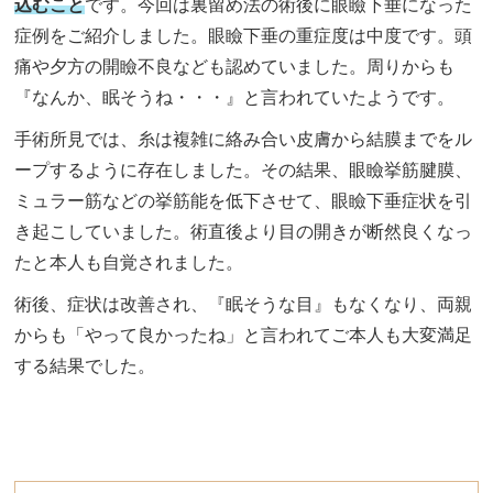
込むこと
です。今回は裏留め法の術後に眼瞼下垂になった
症例をご紹介しました。眼瞼下垂の重症度は中度です。頭
痛や夕方の開瞼不良なども認めていました。周りからも
『なんか、眠そうね・・・』と言われていたようです。
手術所見では、糸は複雑に絡み合い皮膚から結膜までをル
ープするように存在しました。その結果、眼瞼挙筋腱膜、
ミュラー筋などの挙筋能を低下させて、眼瞼下垂症状を引
き起こしていました。術直後より目の開きが断然良くなっ
たと本人も自覚されました。
術後、症状は改善され、『眠そうな目』もなくなり、両親
からも「やって良かったね」と言われてご本人も大変満足
する結果でした。