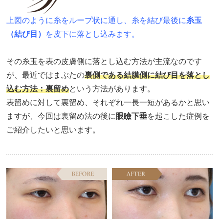
上図のように糸をループ状に通し、糸を結び最後に
糸玉
（結び目）
を皮下に落とし込みます。
その糸玉を表の皮膚側に落とし込む方法が主流なのです
が、最近ではまぶたの
裏側である結膜側に結び目を落とし
込む方法：裏留め
という方法があります。
表留めに対して裏留め、それぞれ一長一短があるかと思い
ますが、今回は裏留め法の後に
眼瞼下垂
を起こした症例を
ご紹介したいと思います。