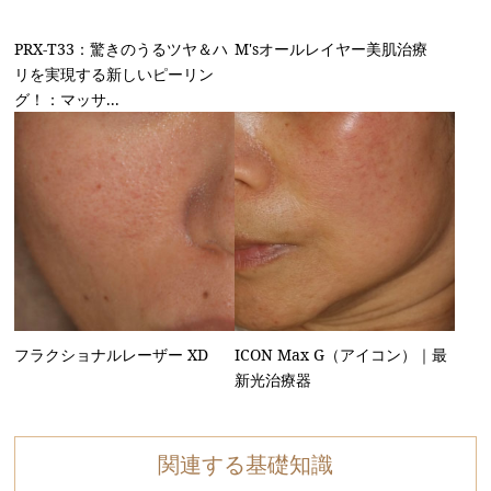
PRX-T33：驚きのうるツヤ＆ハ
M'sオールレイヤー美肌治療
リを実現する新しいピーリン
グ！：マッサ...
フラクショナルレーザー XD
ICON Max G（アイコン）｜最
新光治療器
関連する基礎知識