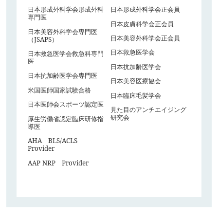
日本形成外科学会形成外科
日本形成外科学会正会員
専門医
日本皮膚科学会正会員
日本美容外科学会専門医
日本美容外科学会正会員
（JSAPS）
日本救急医学会
日本救急医学会救急科専門
医
日本抗加齢医学会
日本抗加齢医学会専門医
日本美容医療協会
米国医師国家試験合格
日本臨床毛髪学会
日本医師会スポーツ認定医
見た目のアンチエイジング
研究会
厚生労働省認定臨床研修指
導医
AHA BLS/ACLS
Provider
AAP NRP Provider