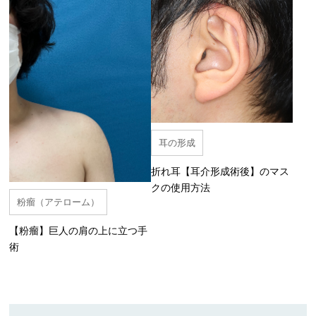
耳の形成
折れ耳【耳介形成術後】のマス
クの使用方法
粉瘤（アテローム）
【粉瘤】巨人の肩の上に立つ手
術