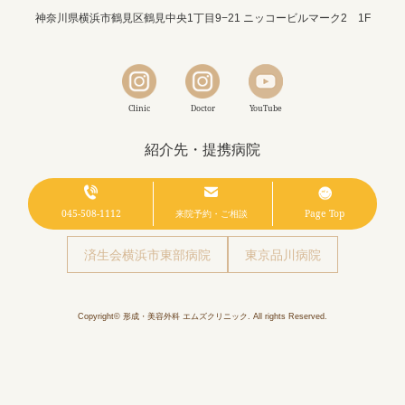
神奈川県横浜市鶴見区鶴見中央1丁目9−21 ニッコービルマーク2 1F
Clinic
Doctor
YouTube
紹介先・提携病院
亀田総合病院
日本医科大学 武蔵小杉病院
045-508-1112
来院予約・ご相談
Page Top
済生会横浜市東部病院
東京品川病院
Copyright© 形成・美容外科 エムズクリニック. All rights Reserved.