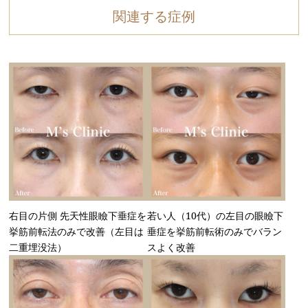
関連する症例
右目の片側 先天性眼瞼下垂症を
若い人（10代）の左目の眼瞼下
挙筋前転法のみで改善（左目は
垂症を挙筋前転術のみでバラン
二重埋没法）
スよく改善