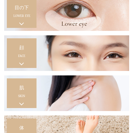
目の下
LOWER EYE
顔
FACE
肌
SKIN
体