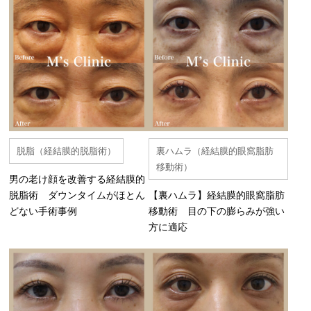
脱脂（経結膜的脱脂術）
裏ハムラ（経結膜的眼窩脂肪
移動術）
男の老け顔を改善する経結膜的
脱脂術 ダウンタイムがほとん
【裏ハムラ】経結膜的眼窩脂肪
どない手術事例
移動術 目の下の膨らみが強い
方に適応