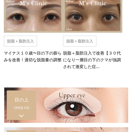
脱脂＋脂肪注入
脱脂＋脂肪注入
マイナス１０歳〜目の下の膨ら
脱脂＋脂肪注入で改善【３０代
みを改善！適切な脱脂量の調整
になり一層目の下のクマが強調
されて激変した症...
目の上
UPPER EYE