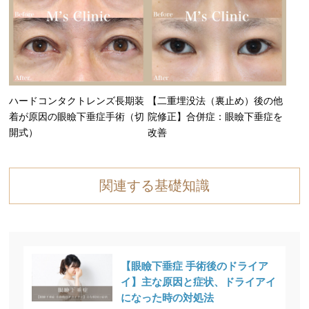
ハードコンタクトレンズ長期装
【二重埋没法（裏止め）後の他
着が原因の眼瞼下垂症手術（切
院修正】合併症：眼瞼下垂症を
開式）
改善
関連する基礎知識
【眼瞼下垂症 手術後のドライア
イ】主な原因と症状、ドライアイ
になった時の対処法