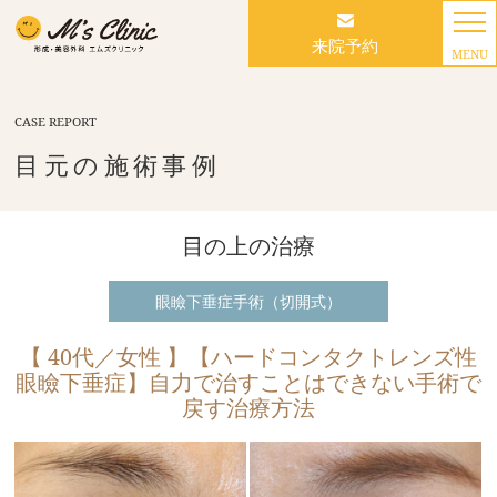
来院予約
MENU
CASE REPORT
目元の施術事例
目の上の治療
眼瞼下垂症手術（切開式）
【 40代／女性 】【ハードコンタクトレンズ性
眼瞼下垂症】自力で治すことはできない手術で
戻す治療方法