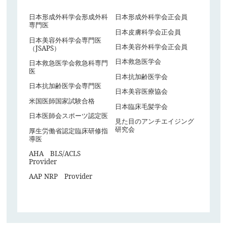
日本形成外科学会形成外科
日本形成外科学会正会員
専門医
日本皮膚科学会正会員
日本美容外科学会専門医
日本美容外科学会正会員
（JSAPS）
日本救急医学会
日本救急医学会救急科専門
医
日本抗加齢医学会
日本抗加齢医学会専門医
日本美容医療協会
米国医師国家試験合格
日本臨床毛髪学会
日本医師会スポーツ認定医
見た目のアンチエイジング
研究会
厚生労働省認定臨床研修指
導医
AHA BLS/ACLS
Provider
AAP NRP Provider