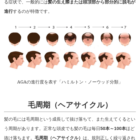
る症状で、一般的には
髪の生え際または頭頂部から部分的に脱毛が
進行
するのが特徴です。
AGAの進行度を表す「ハミルトン・ノーウッド分類」
毛周期（ヘアサイクル）
髪の毛には毛周期という成長して抜け落ちて、また生えてくるとい
う周期があります。正常な頭皮でも髪の毛は毎日
50本～100本
ほど
抜け落ちます。
毛周期（ヘアサイクル）
は、規則正しく繰り返され