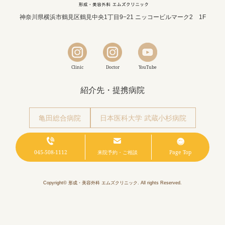
神奈川県横浜市鶴見区鶴見中央1丁目9−21 ニッコービルマーク2 1F
Clinic
Doctor
YouTube
紹介先・提携病院
亀田総合病院
日本医科大学 武蔵小杉病院
済生会横浜市東部病院
東京品川病院
045-508-1112
来院予約・ご相談
Page Top
Copyright© 形成・美容外科 エムズクリニック. All rights Reserved.