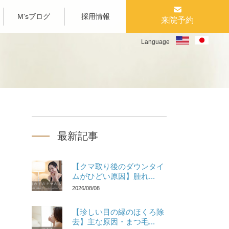
M'sブログ
採用情報
来院予約
Language
最新記事
【クマ取り後のダウンタイ
ムがひどい原因】腫れ...
2026/08/08
【珍しい目の縁のほくろ除
去】主な原因・まつ毛...