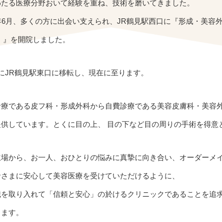
わたる医療分野おいて経験を重ね、技術を磨いてきました。
年6月、多くの方に出会い支えられ、JR鶴見駅西口に『形成・美容外
nic）』を開院しました。
にJR鶴見駅東口に移転し、現在に至ります。
診療である皮フ科・形成外科から自費診療である美容皮膚科・美容
提供しています。とくに目の上、 目の下など目の周りの手術を得意
立場から、お一人、おひとりの悩みに真摯に向き合い、オーダーメ
者さまに安心して美容医療を受けていただけるように、
識を取り入れて「信頼と安心」の於けるクリニックであることを追
します。