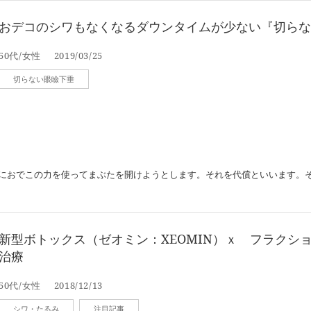
おデコのシワもなくなるダウンタイムが少ない『切らな
50代/女性
2019/03/25
切らない眼瞼下垂
におでこの力を使ってまぶたを開けようとします。それを代償といいます。
新型ボトックス（ゼオミン：XEOMIN）ｘ フラクシ
治療
50代/女性
2018/12/13
シワ・たるみ
注目記事