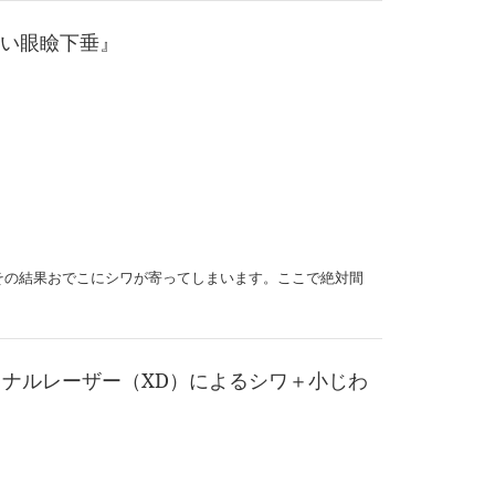
い眼瞼下垂』
その結果おでこにシワが寄ってしまいます。ここで絶対間
ョナルレーザー（XD）によるシワ＋小じわ