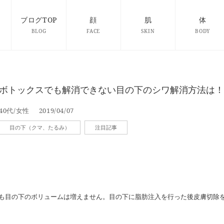
ブログTOP
顔
肌
体
BLOG
FACE
SKIN
BODY
ボトックスでも解消できない目の下のシワ解消方法は！
40代/女性
2019/04/07
目の下（クマ、たるみ）
注目記事
も目の下のボリュームは増えません。目の下に脂肪注入を行った後皮膚切除