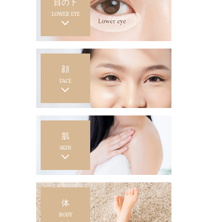
目の下
LOWER EYE
顔
FACE
肌
SKIN
体
BODY