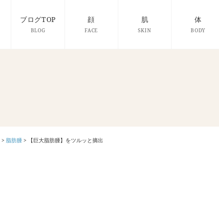
ブログTOP
顔
肌
体
BLOG
FACE
SKIN
BODY
>
脂肪腫
>
【巨大脂肪腫】をツルッと摘出