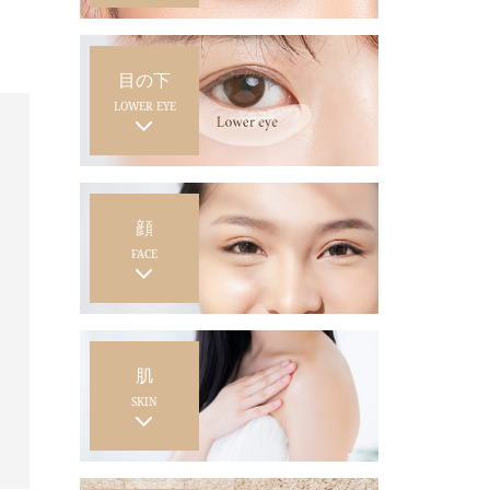
目の下
LOWER EYE
顔
FACE
肌
SKIN