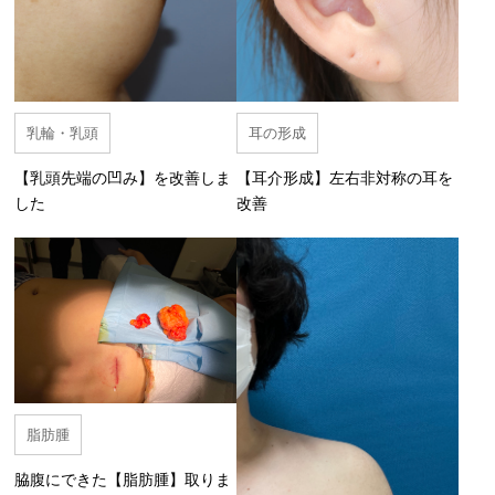
乳輪・乳頭
耳の形成
【乳頭先端の凹み】を改善しま
【耳介形成】左右非対称の耳を
した
改善
脂肪腫
脇腹にできた【脂肪腫】取りま