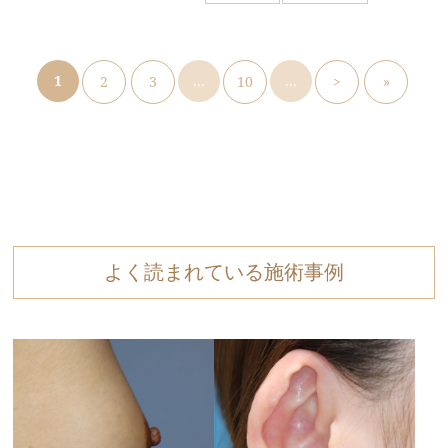
1
...
...
2
3
10
>
»
よく読まれている施術事例