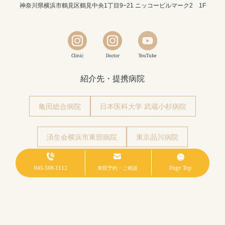
神奈川県横浜市鶴見区鶴見中央1丁目9−21 ニッコービルマーク2 1F
Clinic
Doctor
YouTube
紹介先・提携病院
亀田総合病院
日本医科大学 武蔵小杉病院
済生会横浜市東部病院
東京品川病院
045-508-1112
来院予約・ご相談
Page Top
Copyright© 形成・美容外科 エムズクリニック. All rights Reserved.