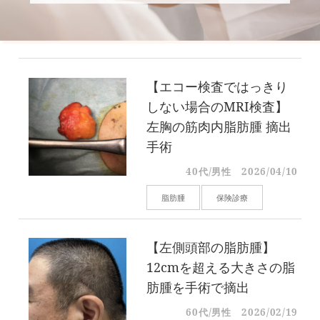
【エコー検査ではっきり
しない場合のMRI検査】
左胸の筋肉内脂肪腫 摘出
手術
40代/男性
2026/04/10
脂肪腫
保険診療
【左側頭部の脂肪腫】
12cmを超える大きさの脂
肪腫を手術で摘出
60代/男性
2026/02/19