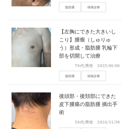
脂肪腫
保険診療
【左胸にできた大きいし
こり】腫瘤（しゅりゅ
う）形成・脂肪腫 乳輪下
部を切開して治療
70代/男性
2025/06/06
脂肪腫
保険診療
後頭部・後頚部にできた
皮下腫瘍の脂肪腫 摘出手
術
50代/男性
2024/11/30