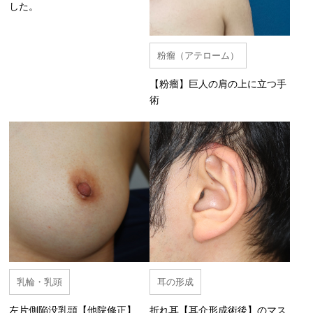
した。
粉瘤（アテローム）
【粉瘤】巨人の肩の上に立つ手
術
乳輪・乳頭
耳の形成
左片側陥没乳頭【他院修正】
折れ耳【耳介形成術後】のマス