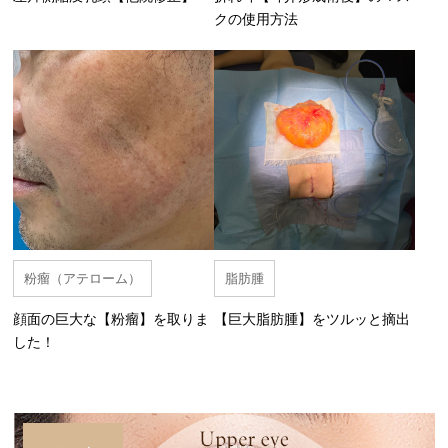
クの使用方法
粉瘤（アテローム）
脂肪腫
顔面の巨大な【粉瘤】を取りま
【巨大脂肪腫】をツルッと摘出
した！