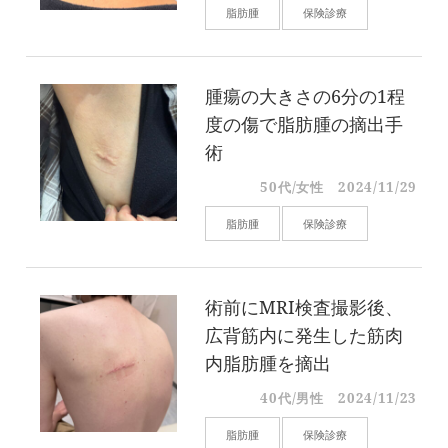
脂肪腫
保険診療
腫瘍の大きさの6分の1程
度の傷で脂肪腫の摘出手
術
50代/女性
2024/11/29
脂肪腫
保険診療
術前にMRI検査撮影後、
広背筋内に発生した筋肉
内脂肪腫を摘出
40代/男性
2024/11/23
脂肪腫
保険診療