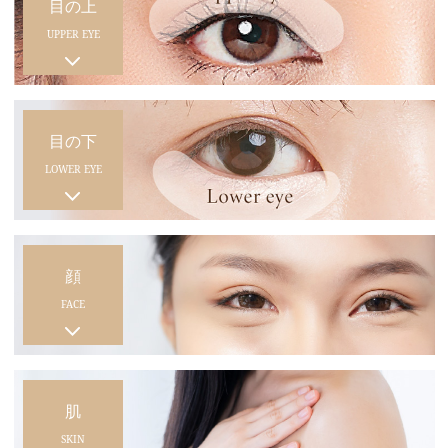
目の上
UPPER EYE
目の下
LOWER EYE
顔
FACE
肌
SKIN