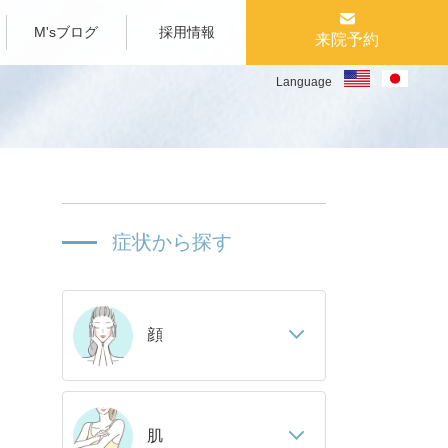
M'sブログ
採用情報
来院予約
Language
症状から探す
顔
肌