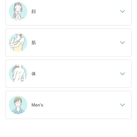
顔
肌
体
Men's