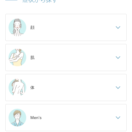
顔
肌
体
Men's