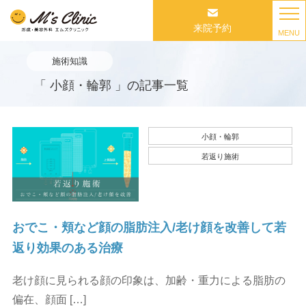
来院予約
MENU
施術知識
「 小顔・輪郭 」の記事一覧
小顔・輪郭
若返り施術
おでこ・頬など顔の脂肪注入/老け顔を改善して若
返り効果のある治療
老け顔に見られる顔の印象は、加齢・重力による脂肪の
偏在、顔面 […]