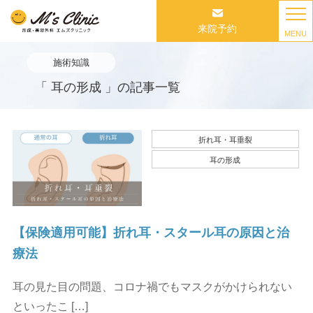
来院予約
MENU
施術知識
「 耳の形成 」の記事一覧
折れ耳・耳垂裂
耳の形成
【保険適用可能】折れ耳・スタール耳の原因と治
療法
耳の見た目の問題、コロナ禍でもマスクがかけられない
といったこ […]