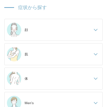
症状から探す
顔
肌
体
Men's