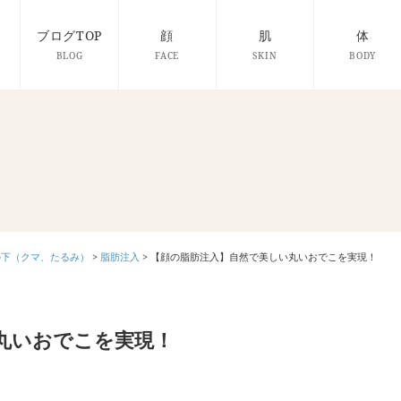
ブログTOP
顔
肌
体
BLOG
FACE
SKIN
BODY
の下（クマ、たるみ）
>
脂肪注入
>
【顔の脂肪注入】自然で美しい丸いおでこを実現！
丸いおでこを実現！