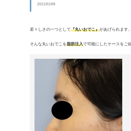
2021/01/09
若々しさの一つとして
『丸いおでこ』
があげられます
そんな丸いおでこを
脂肪注入
で可能にしたケースをご