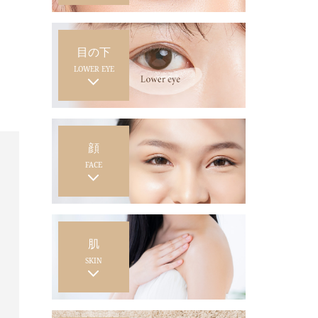
目の下
LOWER EYE
顔
FACE
肌
SKIN