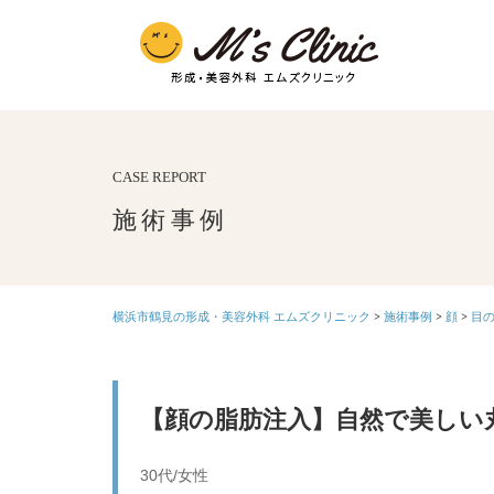
CASE REPORT
施術事例
横浜市鶴見の形成・美容外科 エムズクリニック
>
施術事例
>
顔
>
目
【顔の脂肪注入】自然で美しい
30代/女性