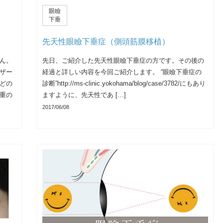
眼瞼
下垂
先天性眼瞼下垂症（側頭筋膜移植）
ん。
先日、ご紹介した先天性眼瞼下垂症の方です。その後の
ザー
経過と詳しい内容を今回ご紹介します。 “眼瞼下垂症の
どの
診断”http://ms-clinic.yokohama/blog/case/3782/にもあり
重の
ますように、先天性であ […]
2017/06/08