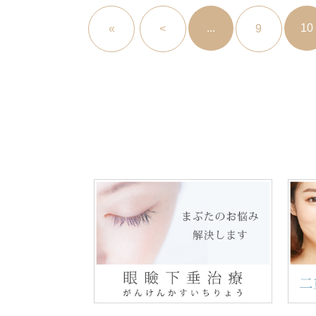
...
10
«
<
9