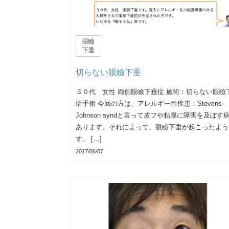
眼瞼
下垂
切らない眼瞼下垂
３０代 女性 両側眼瞼下垂症 施術：切らない眼瞼
症手術 今回の方は、アレルギー性疾患：Stevens-
Johnson syndと言って皮フや粘膜に障害を及ぼす
あります。それによって、眼瞼下垂が起こったよう
す。 […]
2017/06/07