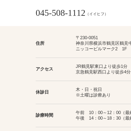
045-508-1112
（イイヒフ）
〒230-0051
住所
神奈川県横浜市鶴見区鶴見中央
ニッコービルマーク2 1F
JR鶴見駅東口より徒歩1分
アクセス
京急鶴見駅西口より徒歩4分
木・日・祝日
休診日
※土曜は診療あり
午前 10：00～12：00
（最終
診療時間
午後 14：00～18：30
（最終