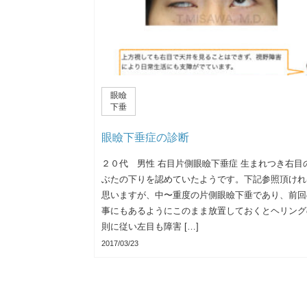
眼瞼
下垂
眼瞼下垂症の診断
２０代 男性 右目片側眼瞼下垂症 生まれつき右目
ぶたの下りを認めていたようです。下記参照頂けれ
思いますが、中〜重度の片側眼瞼下垂であり、前回
事にもあるようにこのまま放置しておくとヘリング
則に従い左目も障害 […]
2017/03/23