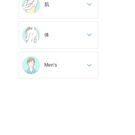
肌
体
Men's