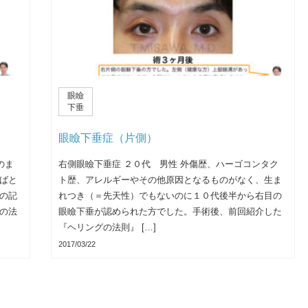
眼瞼
下垂
眼瞼下垂症（片側）
のま
右側眼瞼下垂症 ２０代 男性 外傷歴、ハーゴコンタク
ばと
ト歴、アレルギーやその他原因となるものがなく、生ま
の記
れつき（＝先天性）でもないのに１０代後半から右目の
の法
眼瞼下垂が認められた方でした。手術後、前回紹介した
『ヘリングの法則』 […]
2017/03/22