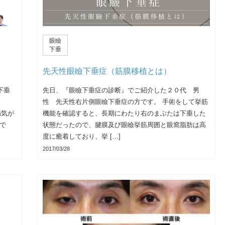
眼瞼
下垂
先天性眼瞼下垂症（筋膜移植とは）
下垂
先日、『眼瞼下垂症の診断』でご紹介した２０代 男
性 先天性右片側眼瞼下垂症の方です。 手術をして挙筋
病気が
機能を確認すると、長期にわたり右のまぶたは下垂した
で
状態だったので、腱膜及び眼瞼挙筋周囲と眼窩脂肪は高
度に癒着しており、挙 […]
2017/03/28