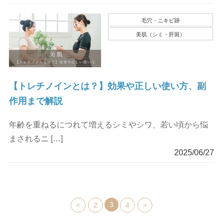
毛穴・ニキビ跡
美肌（シミ・肝斑）
【トレチノインとは？】効果や正しい使い方、副
作用まで解説
年齢を重ねるにつれて増えるシミやシワ、若い頃から悩
まされるニ […]
2025/06/27
3
<
2
4
>