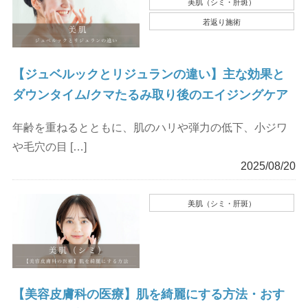
美肌（シミ・肝斑）
若返り施術
【ジュベルックとリジュランの違い】主な効果と
ダウンタイム/クマたるみ取り後のエイジングケア
年齢を重ねるとともに、肌のハリや弾力の低下、小ジワ
や毛穴の目 […]
2025/08/20
美肌（シミ・肝斑）
【美容皮膚科の医療】肌を綺麗にする方法・おす