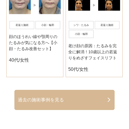
若返り施術
小顔・輪郭
シワ・たるみ
若返り施術
小顔・輪郭
顔のほうれい線や顎周りの
たるみが気になる方へ【小
老け顔の原因：たるみを完
顔・たるみ改善セット】
全に解消！10歳以上の若返
りをめざすフェイスリフト
40代/女性
50代/女性
過去の施術事例を見る