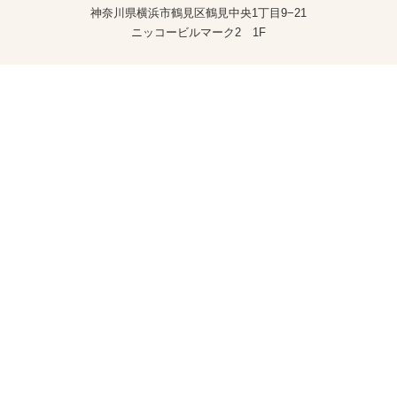
神奈川県横浜市鶴見区鶴見中央1丁目9−21
ニッコービルマーク2 1F
Clinic
Doctor
YouTube
紹介先・提携病院
亀田総合病院
日本医科大学 武蔵小杉病院
済生会横浜市東部病院
東京品川病院
Copyright© 形成・美容外科 エムズクリニック. All rights Reserved.