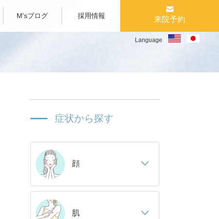
M'sブログ
採用情報
来院予約
Language
症状から探す
顔
肌