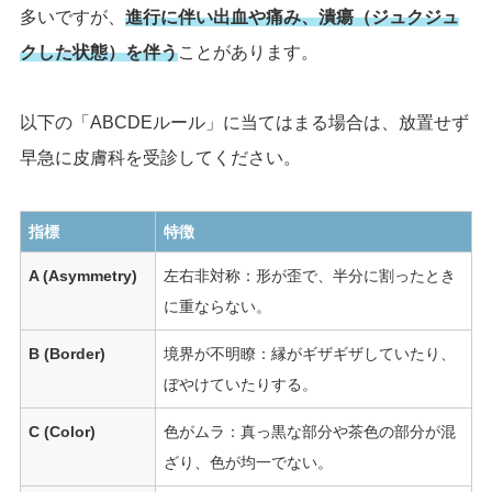
多いですが、
進行に伴い出血や痛み、潰瘍（ジュクジュ
クした状態）を伴う
ことがあります。
以下の「ABCDEルール」に当てはまる場合は、放置せず
早急に皮膚科を受診してください。
指標
特徴
A (Asymmetry)
左右非対称：形が歪で、半分に割ったとき
に重ならない。
B (Border)
境界が不明瞭：縁がギザギザしていたり、
ぼやけていたりする。
C (Color)
色がムラ：真っ黒な部分や茶色の部分が混
ざり、色が均一でない。