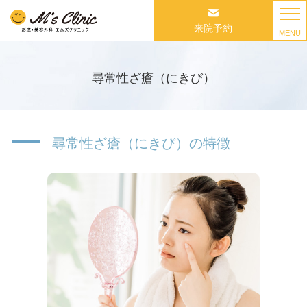
来院予約
MENU
尋常性ざ瘡（にきび）
尋常性ざ瘡（にきび）の特徴