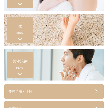
体
BODY
男性治療
MEN'S
美容点滴・注射