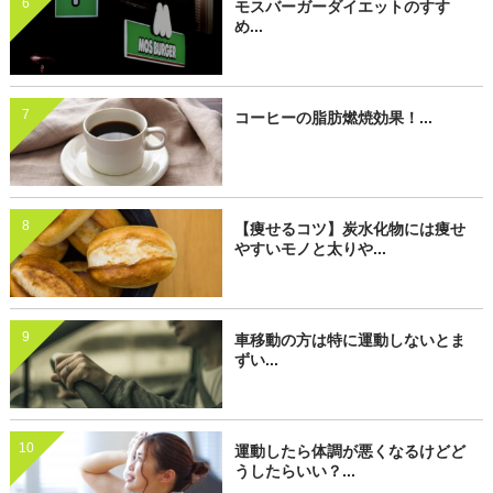
6
モスバーガーダイエットのすす
め...
7
コーヒーの脂肪燃焼効果！...
8
【痩せるコツ】炭水化物には痩せ
やすいモノと太りや...
9
車移動の方は特に運動しないとま
ずい...
10
運動したら体調が悪くなるけどど
うしたらいい？...