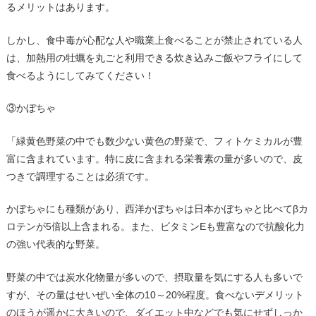
るメリットはあります。
しかし、食中毒が心配な人や職業上食べることが禁止されている人
は、加熱用の牡蠣を丸ごと利用できる炊き込みご飯やフライにして
食べるようにしてみてください！
③かぼちゃ
「緑黄色野菜の中でも数少ない黄色の野菜で、フィトケミカルが豊
富に含まれています。特に皮に含まれる栄養素の量が多いので、皮
つきで調理することは必須です。
かぼちゃにも種類があり、西洋かぼちゃは日本かぼちゃと比べて
β
カ
ロテンが
5
倍以上含まれる。また、ビタミン
E
も豊富なので抗酸化力
の強い代表的な野菜。
野菜の中では炭水化物量が多いので、摂取量を気にする人も多いで
すが、その量はせいぜい全体の
10
～
20%
程度。食べないデメリット
のほうが遥かに大きいので、ダイエット中などでも気にせずしっか