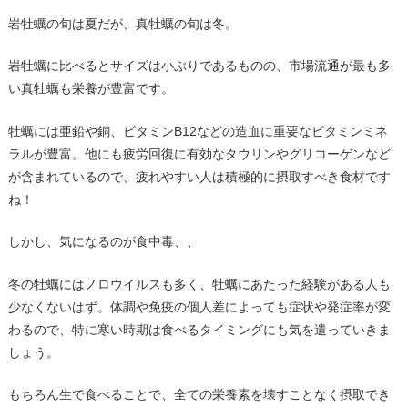
岩牡蠣の旬は夏だが、真牡蠣の旬は冬。
岩牡蠣に比べるとサイズは小ぶりであるものの、市場流通が最も多
い真牡蠣も栄養が豊富です。
牡蠣には亜鉛や銅、ビタミン
B12
などの造血に重要なビタミンミネ
ラルが豊富。他にも疲労回復に有効なタウリンやグリコーゲンなど
が含まれているので、疲れやすい人は積極的に摂取すべき食材です
ね！
しかし、気になるのが食中毒、、
冬の牡蠣にはノロウイルスも多く、牡蠣にあたった経験がある人も
少なくないはず。体調や免疫の個人差によっても症状や発症率が変
わるので、特に寒い時期は食べるタイミングにも気を遣っていきま
しょう。
もちろん生で食べることで、全ての栄養素を壊すことなく摂取でき