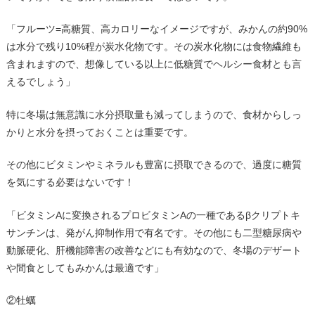
「フルーツ
=
高糖質、高カロリーなイメージですが、みかんの約
90%
は水分で残り
10%
程が炭水化物です。その炭水化物には食物繊維も
含まれますので、想像している以上に低糖質でヘルシー食材とも言
えるでしょう」
特に冬場は無意識に水分摂取量も減ってしまうので、食材からしっ
かりと水分を摂っておくことは重要です。
その他にビタミンやミネラルも豊富に摂取できるので、過度に糖質
を気にする必要はないです！
「ビタミン
A
に変換されるプロビタミン
A
の一種である
β
クリプトキ
サンチンは、発がん抑制作用で有名です。その他にも二型糖尿病や
動脈硬化、肝機能障害の改善などにも有効なので、冬場のデザート
や間食としてもみかんは最適です」
②牡蠣