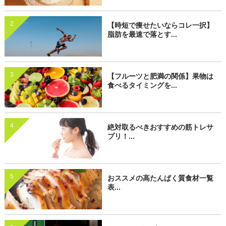
2
【時短で痩せたいならコレ一択】
脂肪を最速で落とす...
3
【フルーツと肥満の関係】果物は
食べるタイミングを...
4
絶対取るべきおすすめの筋トレサ
プリ！...
5
おススメの高たんぱく質食材一覧
表...