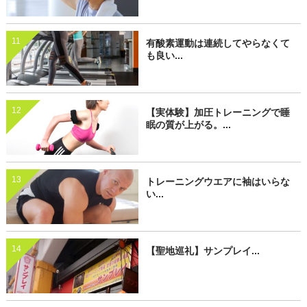
11
有酸素運動は連続してやらなくて
も良い...
12
【実体験】加圧トレーニングで睡
眠の質が上がる。...
13
トレーニングウエアに袖はいらな
い...
14
【聖地巡礼】サンプレイ...