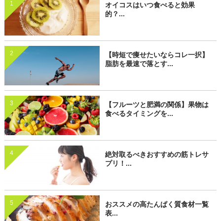
1
オイコスはいつ食べると効果
的？...
2
【時短で痩せたいならコレ一択】
脂肪を最速で落とす...
3
【フルーツと肥満の関係】果物は
食べるタイミングを...
4
絶対取るべきおすすめの筋トレサ
プリ！...
5
おススメの高たんぱく質食材一覧
表...