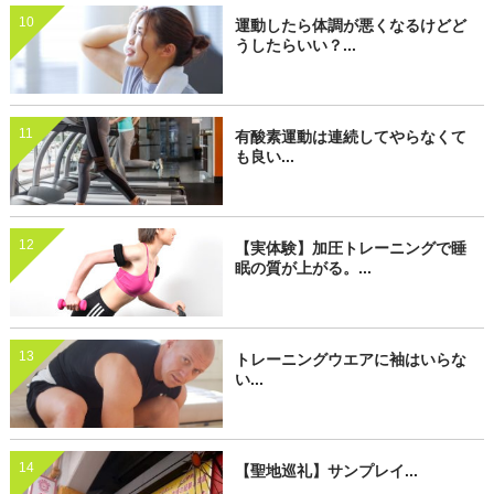
10
運動したら体調が悪くなるけどど
うしたらいい？...
11
有酸素運動は連続してやらなくて
も良い...
12
【実体験】加圧トレーニングで睡
眠の質が上がる。...
13
トレーニングウエアに袖はいらな
い...
14
【聖地巡礼】サンプレイ...