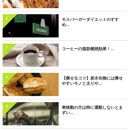
6
モスバーガーダイエットのすす
め...
7
コーヒーの脂肪燃焼効果！...
8
【痩せるコツ】炭水化物には痩せ
やすいモノと太りや...
9
車移動の方は特に運動しないとま
ずい...